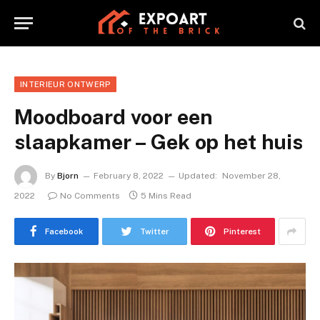
INTERIEUR ONTWERP
Moodboard voor een
slaapkamer – Gek op het huis
By
Bjorn
February 8, 2022
Updated:
November 28,
2022
No Comments
5 Mins Read
Facebook
Twitter
Pinterest