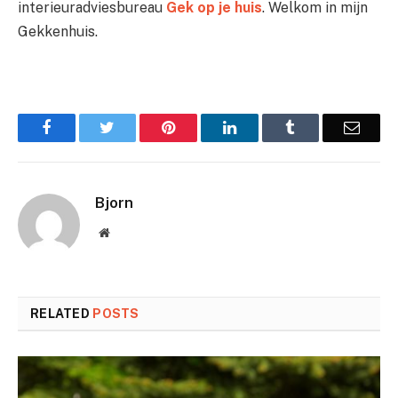
interieuradviesbureau
Gek op je huis
. Welkom in mijn
Gekkenhuis.
Facebook
Twitter
Pinterest
LinkedIn
Tumblr
Email
Bjorn
Website
RELATED
POSTS