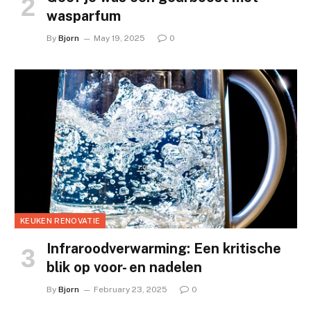
wasparfum
By
Bjorn
May 19, 2025
0
KEUKEN RENOVATIE
Infraroodverwarming: Een kritische
blik op voor- en nadelen
By
Bjorn
February 23, 2025
0