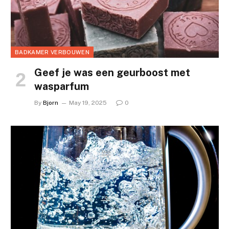
BADKAMER VERBOUWEN
Geef je was een geurboost met
wasparfum
By
Bjorn
May 19, 2025
0