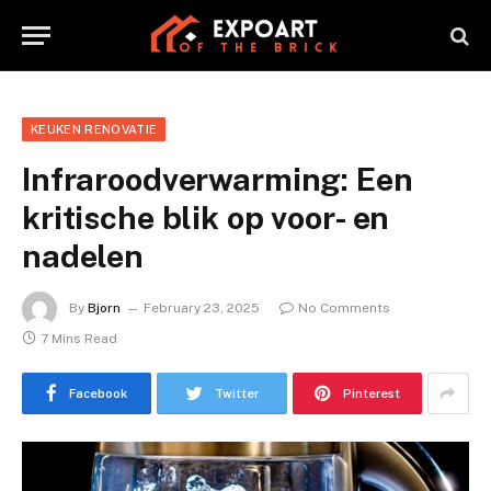
KEUKEN RENOVATIE
Infraroodverwarming: Een
kritische blik op voor- en
nadelen
By
Bjorn
February 23, 2025
No Comments
7 Mins Read
Facebook
Twitter
Pinterest